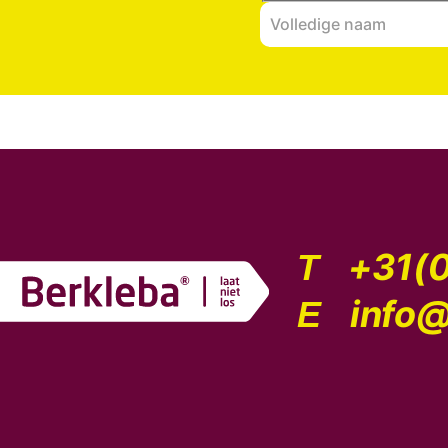
+31(0
T
info@
E