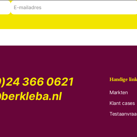
)24 366 0621
Handige link
berkleba.nl
Markten
Klant cases
Testaanvra