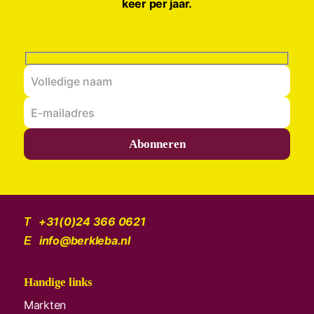
keer per jaar.
Abonneren
+31(0)24 366 0621
T
info@berkleba.nl
E
Handige links
Markten